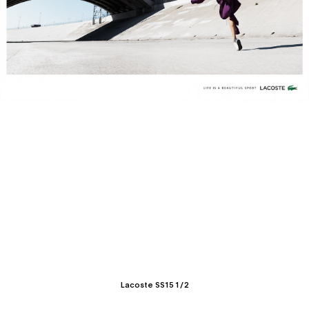
Lacoste SS15
1
/
2